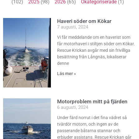
(102)
2025
(98)
2026
(65)
Okategoriserade
(1)
Haveri söder om Kökar
7 augusti, 2024
Vi får meddelande om en haverist som
får motorhaveri i stiltjen söder om Kökar.
Rescue Krickan avgår med sin frivilliga
besättning från Långnäs, lokaliserar
denne
Läs mer »
Motorproblem mitt på fjärden
6 augusti, 2024
Under färd norrut i det fina vädret så
tvärdör motorn, och ingen av de
passerande båtarna stannar och
erbjuder assistans. Rescue Krickan går