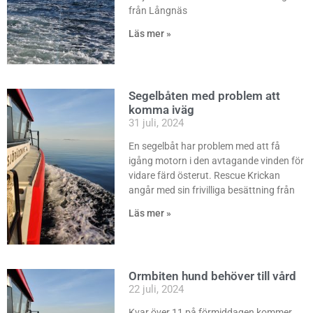
från Långnäs
Läs mer »
Segelbåten med problem att
komma iväg
31 juli, 2024
En segelbåt har problem med att få
igång motorn i den avtagande vinden för
vidare färd österut. Rescue Krickan
angår med sin frivilliga besättning från
Läs mer »
Ormbiten hund behöver till vård
22 juli, 2024
Kvar över 11 på förmiddagen kommer