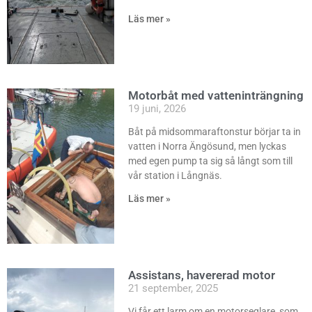
Läs mer »
Motorbåt med vatteninträngning
19 juni, 2026
Båt på midsommaraftonstur börjar ta in
vatten i Norra Ängösund, men lyckas
med egen pump ta sig så långt som till
vår station i Långnäs.
Läs mer »
Assistans, havererad motor
21 september, 2025
Vi får ett larm om en motorseglare, som