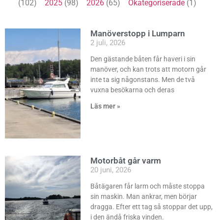
(102)
2025
(98)
2026
(65)
Okategoriserade
(1)
Manöverstopp i Lumparn
2 juli, 2026
Den gästande båten får haveri i sin
manöver, och kan trots att motorn går
inte ta sig någonstans. Men de två
vuxna besökarna och deras
Läs mer »
Motorbåt går varm
20 juni, 2026
Båtägaren får larm och måste stoppa
sin maskin. Man ankrar, men börjar
dragga. Efter ett tag så stoppar det upp,
i den ändå friska vinden.