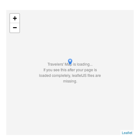
+
−
Travelers' Map is loading...
If you see this after your page is
loaded completely, leafletJS files are
missing.
Leaflet