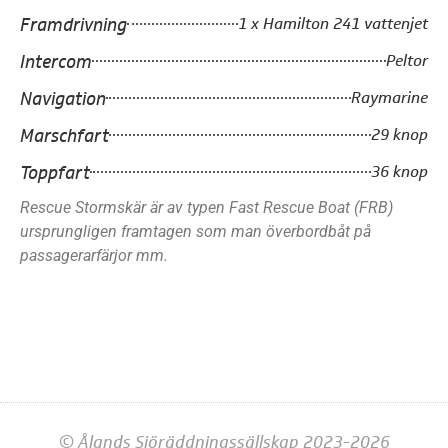
Framdrivning
1 x Hamilton 241 vattenjet
Intercom
Peltor
Navigation
Raymarine
Marschfart
29 knop
Toppfart
36 knop
Rescue Stormskär är av typen Fast Rescue Boat (FRB)
ursprungligen framtagen som man överbordbåt på
passagerarfärjor mm.
© Ålands Sjöräddningssällskap 2023-2026