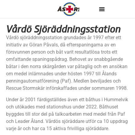
Vårdö Sjöräddningsstation
Vårdö sjöräddningsstation grundades år 1997 efter ett
initiativ av Göran Påvals, då efterspaningarna av en
försvunnen person och båt varit resultatlösa trots ett
omfattande spaningspådrag. Behovet av snabbgående
båtar i den norra skärgården var påtaglig och en ansökan
om medel inlämnades under hösten 1997 till Ålands
penningautomatförening (Paf). Medlen beviljades och
Rescue Stormskär införskaffades under sommaren 1998.
Under år 2001 färdigställdes även ett båthus i Hummelvik
och utökades med stationshus under 2022. Båthuset
byggdes till stor del på talkoarbeten med medel från Paf
och Leader Åland. Vårdös sjöräddare utför ca 10 uppdrag
varje år och har ca 15 aktiva frivilliga sjöräddare.