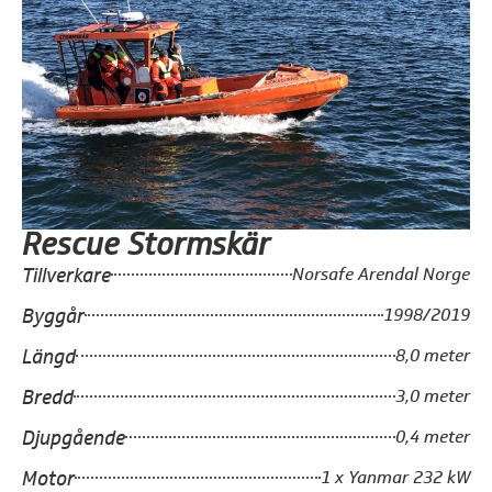
Rescue Stormskär
Tillverkare
Norsafe Arendal Norge
Byggår
1998/2019
Längd
8,0 meter
Bredd
3,0 meter
Djupgående
0,4 meter
Motor
1 x Yanmar 232 kW