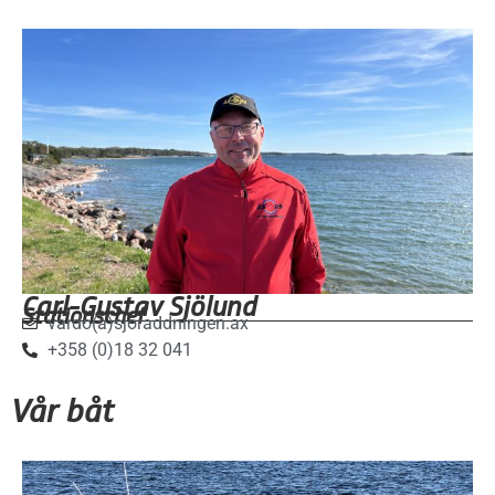
Carl-Gustav Sjölund
Stationschef
vardo(a)sjoraddningen.ax
+358 (0)18 32 041
Vår båt