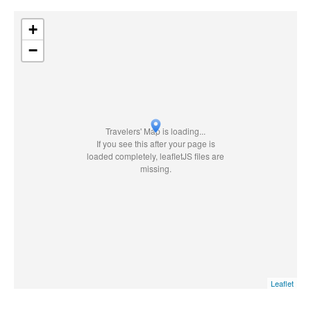
+
−
Travelers' Map is loading...
If you see this after your page is
loaded completely, leafletJS files are
missing.
Leaflet