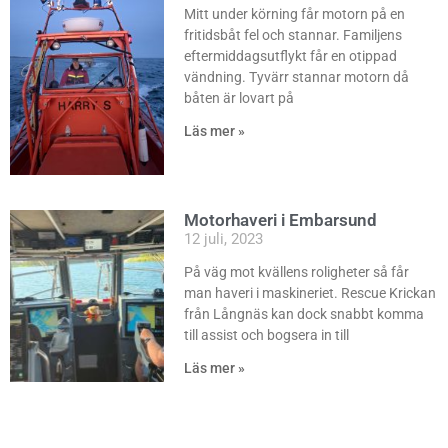
Mitt under körning får motorn på en
fritidsbåt fel och stannar. Familjens
eftermiddagsutflykt får en otippad
vändning. Tyvärr stannar motorn då
båten är lovart på
Läs mer »
Motorhaveri i Embarsund
12 juli, 2023
På väg mot kvällens roligheter så får
man haveri i maskineriet. Rescue Krickan
från Långnäs kan dock snabbt komma
till assist och bogsera in till
Läs mer »