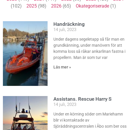
(102)
2025
(98)
2026
(65)
Okategoriserade
(1)
Handräckning
14 juli, 2023
Under dagens segeletapp så får man en
grundkänning, under manövern för att
komma loss så råkar ankarlinan fastna i
propellern. Man är som tur var
Läs mer »
Assistans. Rescue Harry S
14 juli, 2023
Under en körning söder om Mariehamn
blir vi kontaktade av
Sjöräddningscentralen i Åbo som ber oss