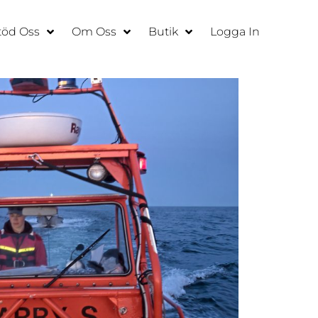
töd Oss
Om Oss
Butik
Logga In