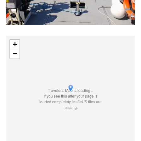
+
−
Travelers' Map is loading...
If you see this after your page is
loaded completely, leafletJS files are
missing.