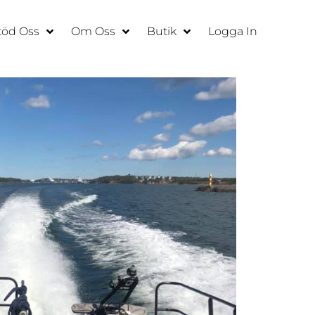
töd Oss
Om Oss
Butik
Logga In