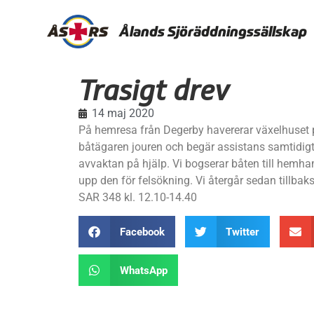
Ålands Sjöräddningssällskap
Trasigt drev
14 maj 2020
På hemresa från Degerby havererar växelhuset p
båtägaren jouren och begär assistans samtidig
avvaktan på hjälp. Vi bogserar båten till hemh
upp den för felsökning. Vi återgår sedan tillbaks t
SAR 348 kl. 12.10-14.40
Facebook
Twitter
WhatsApp