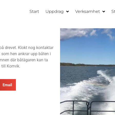
Start
Uppdrag
Verksamhet
S
å drevet. Klokt nog kontaktar
t som hen ankrar upp båten i
amnen där båtägaren kan ta
ill Korrvik.
Email