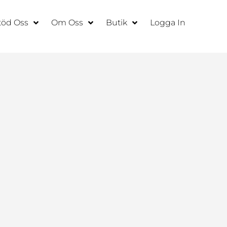
töd Oss
Om Oss
Butik
Logga In