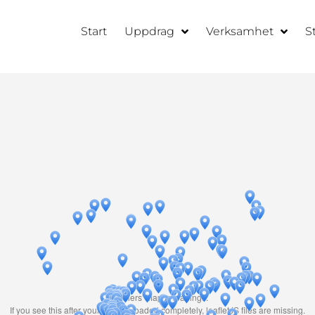
Start
Uppdrag
Verksamhet
S
Travelers' Map is loading...
If you see this after your page is loaded completely, leafletJS files are missing.