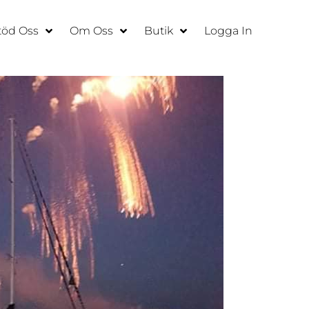
töd Oss
Om Oss
Butik
Logga In