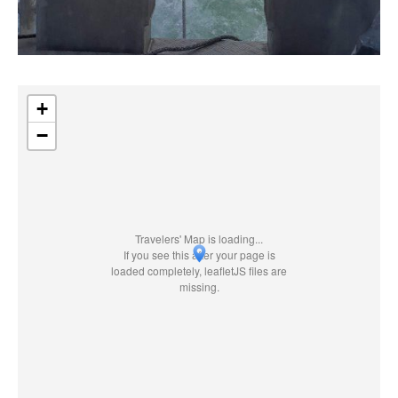
+
−
Travelers' Map is loading...
If you see this after your page is
loaded completely, leafletJS files are
missing.