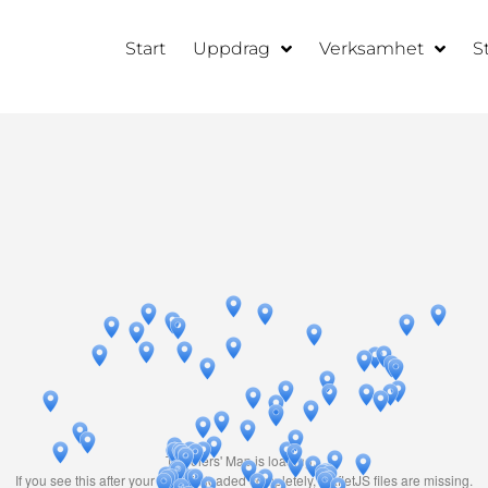
Start
Uppdrag
Verksamhet
S
Travelers' Map is loading...
If you see this after your page is loaded completely, leafletJS files are missing.