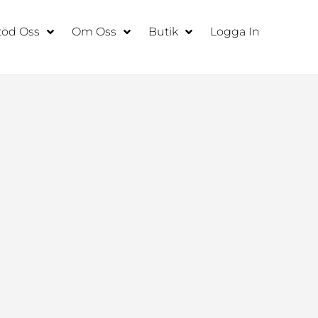
töd Oss
Om Oss
Butik
Logga In