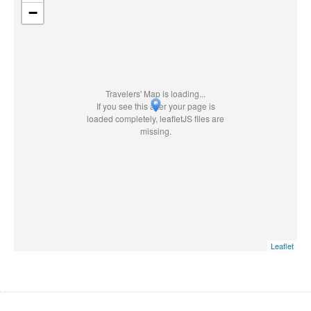
−
Travelers' Map is loading...
If you see this after your page is
loaded completely, leafletJS files are
missing.
Leaflet