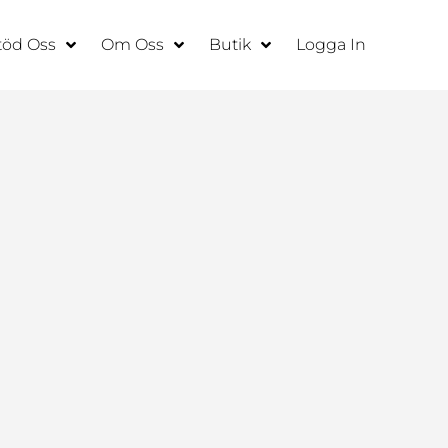
töd Oss
Om Oss
Butik
Logga In