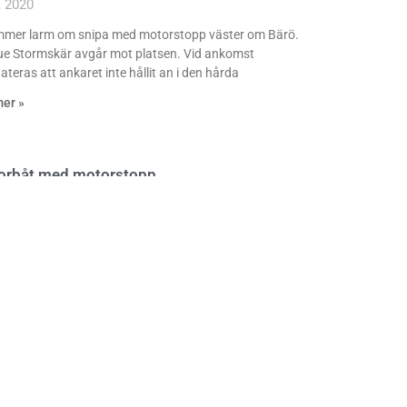
i, 2020
mmer larm om snipa med motorstopp väster om Bärö.
e Stormskär avgår mot platsen. Vid ankomst
ateras att ankaret inte hållit an i den hårda
mer »
orbåt med motorstopp
i, 2020
ir kontaktade av en motorbåtsägare som fått
nstopp efter en gropig färd från Sverige mot den
ska skärgården. Båten har ankrat upp 50 m
mer »
elbåt med motorproblem
i, 2020