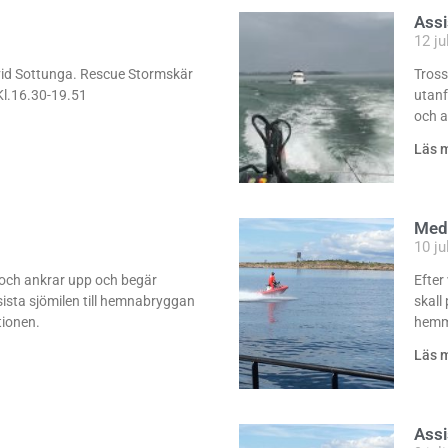
Ass
12 ju
vid Sottunga. Rescue Stormskär
Tross
Kl.16.30-19.51
utan
och a
Läs 
Med
10 ju
och ankrar upp och begär
Efter
sista sjömilen till hemnabryggan
skall
ationen.
hem
Läs 
Ass