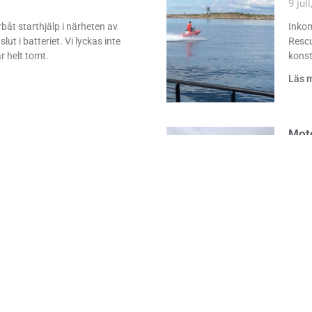
9 jul
båt starthjälp i närheten av
Inko
t i batteriet. Vi lyckas inte
Rescu
r helt tomt.
konst
Läs 
Mot
8 jul
räffar vi en motorbåt drivandes i
Vi bl
n dem till Korrvik där service
maski
åländ
Läs 
Seg
3 jul