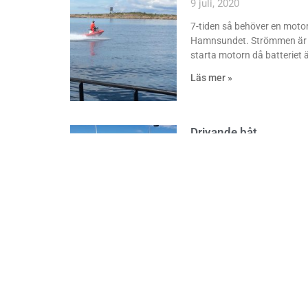
9 juli, 2020
7-tiden så behöver en motor
Hamnsundet. Strömmen är slu
starta motorn då batteriet ä
Läs mer »
Drivande båt
9 juli, 2020
Under en patrullkörning påt
västra hamnen. Vi bogserar i
väntar.
Läs mer »
Assistansuppdrag
3 juli, 2020