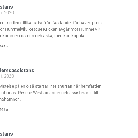
istans
li, 2020
en medlem tillika turist från fastlandet får haveri precis
för Hummelvik. Rescue Krickan avgår mot Hummelvik
nkommer i ösregn och åska, men kan koppla
mer »
lemsassistans
li, 2020
 vistelse på en ö så startar inte snurran när hemfärden
 påbörjas. Rescue West anländer och assisterar in till
mahamnen.
mer »
istans