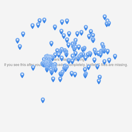
Travelers' Map is loading...
If you see this after your page is loaded completely, leafletJS files are missing.