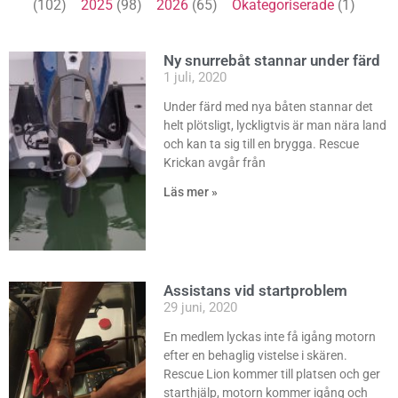
(102)
2025
(98)
2026
(65)
Okategoriserade
(1)
Ny snurrebåt stannar under färd
1 juli, 2020
Under färd med nya båten stannar det
helt plötsligt, lyckligtvis är man nära land
och kan ta sig till en brygga. Rescue
Krickan avgår från
Läs mer »
Assistans vid startproblem
29 juni, 2020
En medlem lyckas inte få igång motorn
efter en behaglig vistelse i skären.
Rescue Lion kommer till platsen och ger
starthjälp, motorn kommer igång och