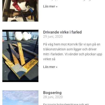
Läs mer »
Drivande virke i farled
29 juni, 2020
På väg hem mot Korrvik får vi syn på en
träkonstruktion som ligger och driver
mitt i farleden. Vi vänder och plockar upp
virket så
Läs mer »
Bogsering
28 juni, 2020
En trasig bränslemätare och ett