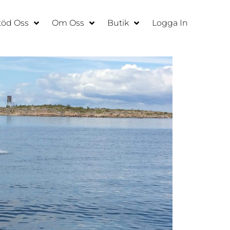
töd Oss
Om Oss
Butik
Logga In