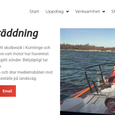
Start
Uppdrag
Verksamhet
S
räddning
tt skolbesök i Kumlinge och
re vart motor har havererat.
ått sönder. Behjälpligt tar
n.
ö och drar medlemsbåten mot
eställe på landsväg.
Email