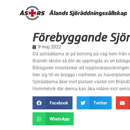
Ålands Sjöräddningssällskap
Förebyggande Sjö
9 maj 2022
Då sjöräddarna är på körning på väg hem från e
Brändö skolor så blir de uppringda av en båtäga
Båtägaren misstänker att topplockspackningen g
hen sig till en brygga i närheten av haveriplatse
Sjöräddarna åker mot platsen väster om Bränd
Hummelvik där denna kan åka vidare mot servic
Facebook
Twitter
WhatsApp