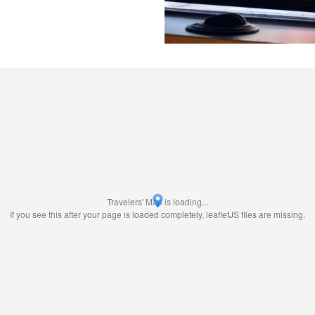
Travelers' Map is loading...
If you see this after your page is loaded completely, leafletJS files are missing.