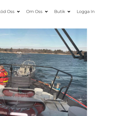
töd Oss
Om Oss
Butik
Logga In