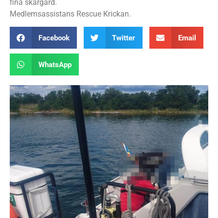
fina skärgård.
Medlemsassistans Rescue Krickan.
Facebook
Twitter
Email
WhatsApp