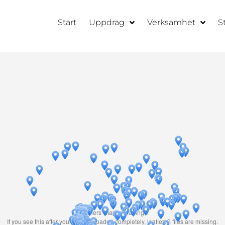
Start
Uppdrag
Verksamhet
S
Travelers' Map is loading...
If you see this after your page is loaded completely, leafletJS files are missing.