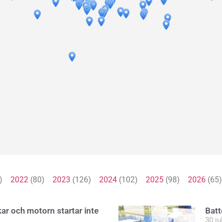
1)
2022
(80)
2023
(126)
2024
(102)
2025
(98)
2026
(6
kar och motorn startar inte
Batt
30 ju