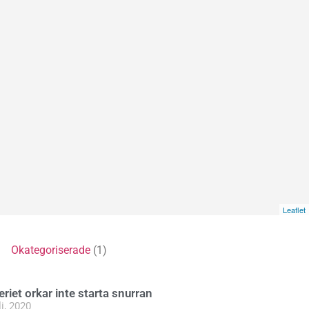
Leaflet
5)
Okategoriserade
(1)
eriet orkar inte starta snurran
li, 2020