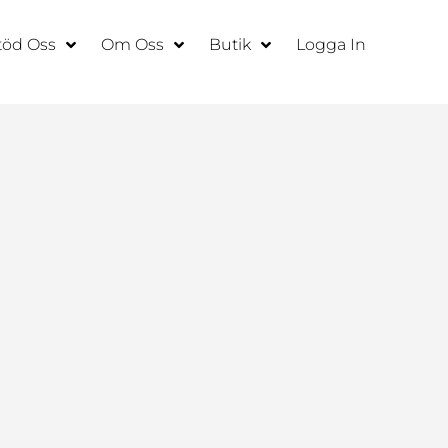
töd Oss
Om Oss
Butik
Logga In