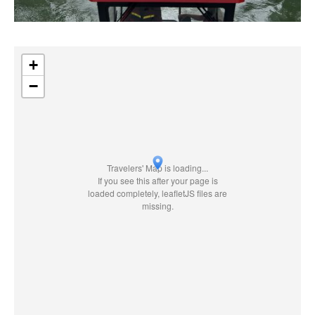
+
−
Travelers' Map is loading...
If you see this after your page is
loaded completely, leafletJS files are
missing.