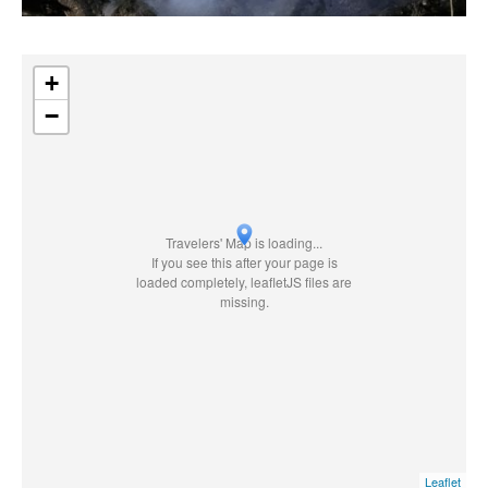
+
−
Travelers' Map is loading...
If you see this after your page is
loaded completely, leafletJS files are
missing.
Leaflet