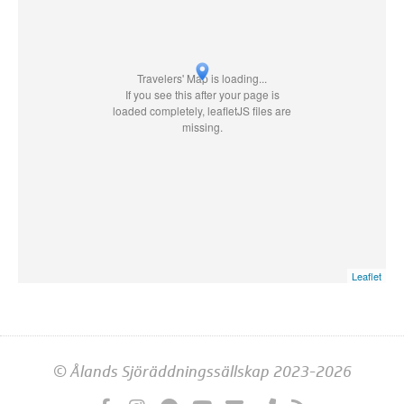
Travelers' Map is loading...
If you see this after your page is
loaded completely, leafletJS files are
missing.
Leaflet
© Ålands Sjöräddningssällskap 2023-2026