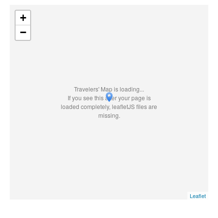
+
−
Travelers' Map is loading...
If you see this after your page is
loaded completely, leafletJS files are
missing.
Leaflet