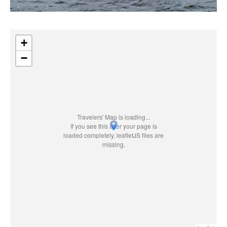
+
−
Travelers' Map is loading...
If you see this after your page is
loaded completely, leafletJS files are
missing.