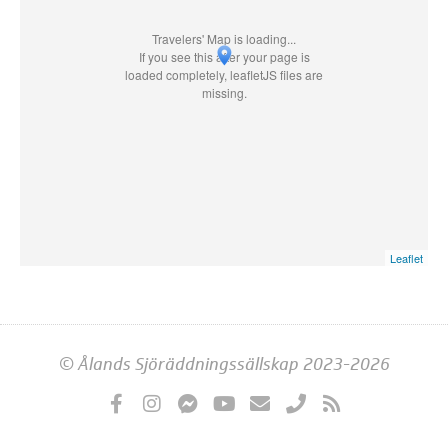
Travelers' Map is loading...
If you see this after your page is
loaded completely, leafletJS files are
missing.
Leaflet
© Ålands Sjöräddningssällskap 2023-2026