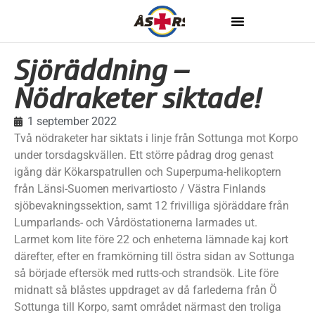
Sjöräddning –
Nödraketer siktade!
1 september 2022
Två nödraketer har siktats i linje från Sottunga mot Korpo
under torsdagskvällen. Ett större pådrag drog genast
igång där Kökarspatrullen och Superpuma-helikoptern
från Länsi-Suomen merivartiosto / Västra Finlands
sjöbevakningssektion, samt 12 frivilliga sjöräddare från
Lumparlands- och Vårdöstationerna larmades ut.
Larmet kom lite före 22 och enheterna lämnade kaj kort
därefter, efter en framkörning till östra sidan av Sottunga
så började eftersök med rutts-och strandsök. Lite före
midnatt så blåstes uppdraget av då farlederna från Ö
Sottunga till Korpo, samt området närmast den troliga