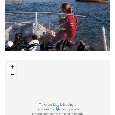
+
−
Travelers' Map is loading...
If you see this after your page is
loaded completely, leafletJS files are