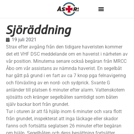
Sjöräddning
19 juli 2021
Strax efter avgång från den tidigare haveristen kommer
det ett VHF DSC meddelande om en haverist i närheten av
vår position. Minuterna senare också begäran från MRCC
Åbo om vår assistans av nämnda haverist. En segelbåt
har gått på grund i en fart av ca 7 knop pga felnavigering
och förväxling av en nord- och sydprick. Svante G
anländer till platsen 6 minuter efter alarm. Vattenskotern
sjösätts och kränger segelbåten samtidigt som båten
själv backar bort från grundet.
Tur i oturen är att få hjälp inom 6 minuter och vara flott
från grundet, inspekterat att inga läckage eller skador
fanns och fortsätta seglatsen 26 minuter efter begäran
om hjälp. Segelbåten och dess besättning fortsätter