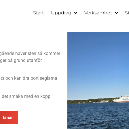
Start
Uppdrag
Verksamhet
S
regående haveristen så kommer
gger på grund utanför
ats och kan dra bort seglarna
ka det smaka med en kopp
Email