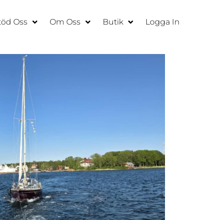
töd Oss
Om Oss
Butik
Logga In