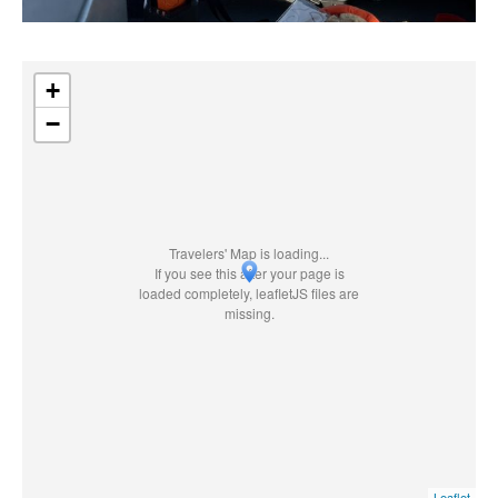
+
−
Travelers' Map is loading...
If you see this after your page is
loaded completely, leafletJS files are
missing.
Leaflet