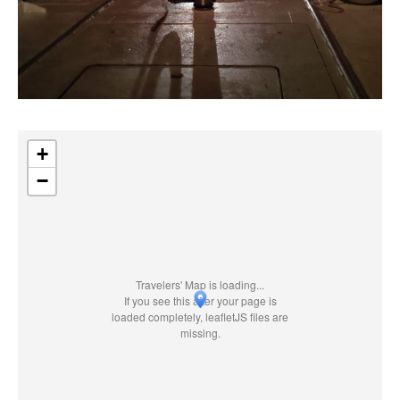
+
−
Travelers' Map is loading...
If you see this after your page is
loaded completely, leafletJS files are
missing.