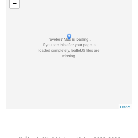
−
Travelers' Map is loading...
If you see this after your page is
loaded completely, leafletJS files are
missing.
Leaflet