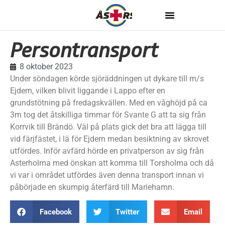
Persontransport
8 oktober 2023
Under söndagen körde sjöräddningen ut dykare till m/s
Ejdern, vilken blivit liggande i Lappo efter en
grundstötning på fredagskvällen. Med en våghöjd på ca
3m tog det åtskilliga timmar för Svante G att ta sig från
Korrvik till Brändö. Väl på plats gick det bra att lägga till
vid färjfästet, i lä för Ejdern medan besiktning av skrovet
utfördes. Inför avfärd hörde en privatperson av sig från
Asterholma med önskan att komma till Torsholma och då
vi var i området utfördes även denna transport innan vi
påbörjade en skumpig återfärd till Mariehamn.
Facebook
Twitter
Email