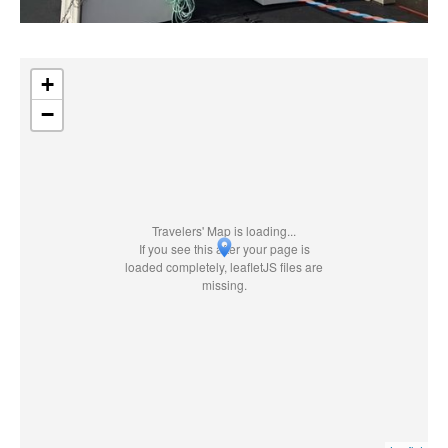
+
−
Travelers' Map is loading...
If you see this after your page is
loaded completely, leafletJS files are
missing.