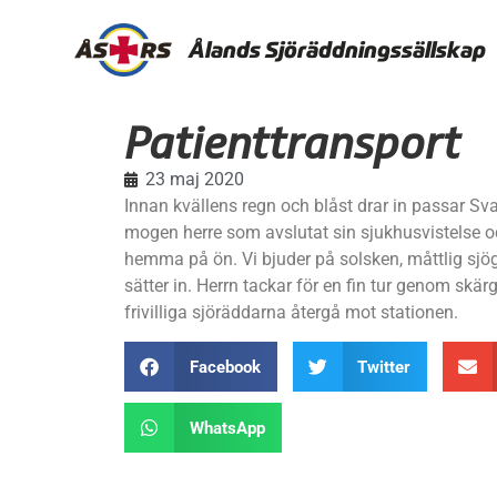
Ålands Sjöräddningssällskap
Patienttransport
23 maj 2020
Innan kvällens regn och blåst drar in passar Sv
mogen herre som avslutat sin sjukhusvistelse oc
hemma på ön. Vi bjuder på solsken, måttlig sjög
sätter in. Herrn tackar för en fin tur genom sk
frivilliga sjöräddarna återgå mot stationen.
Facebook
Twitter
WhatsApp