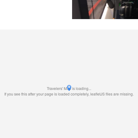
Travelers' Map is loading...
If you see this after your page is loaded completely, leafletJS files are missing.