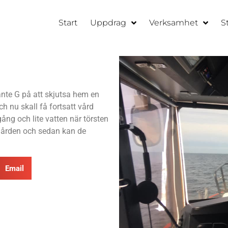
Start
Uppdrag
Verksamhet
S
ante G på att skjutsa hem en
h nu skall få fortsatt vård
ång och lite vatten när törsten
ärgården och sedan kan de
Email