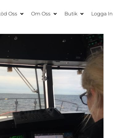
töd Oss
Om Oss
Butik
Logga In