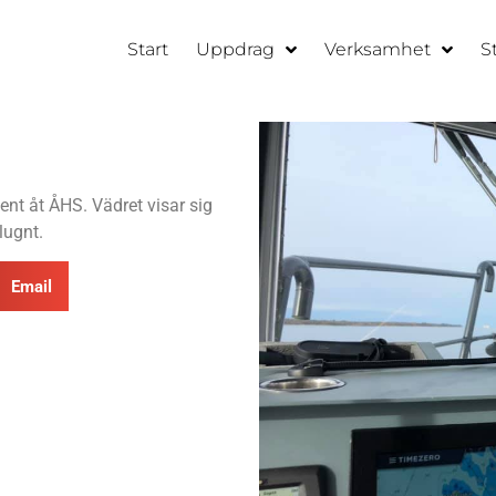
Start
Uppdrag
Verksamhet
S
ent åt ÅHS. Vädret visar sig
lugnt.
Email