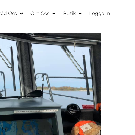
töd Oss
Om Oss
Butik
Logga In