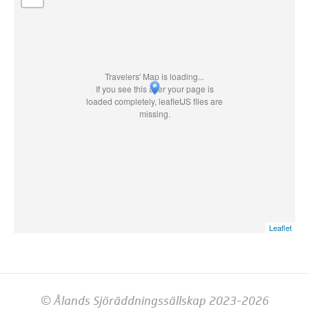
Travelers' Map is loading...
If you see this after your page is
loaded completely, leafletJS files are
missing.
Leaflet
© Ålands Sjöräddningssällskap 2023-2026