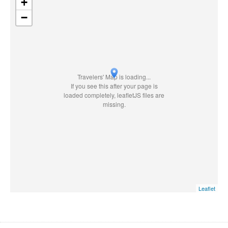
+
−
Travelers' Map is loading...
If you see this after your page is
loaded completely, leafletJS files are
missing.
Leaflet