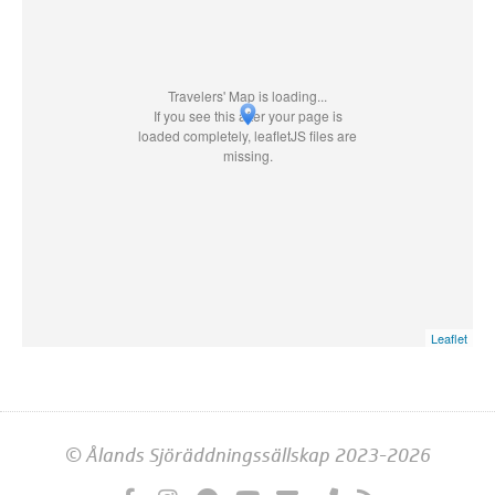
Travelers' Map is loading...
If you see this after your page is
loaded completely, leafletJS files are
missing.
Leaflet
© Ålands Sjöräddningssällskap 2023-2026