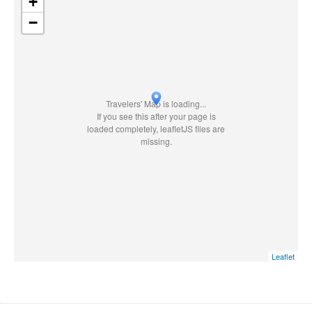
+
−
Travelers' Map is loading...
If you see this after your page is
loaded completely, leafletJS files are
missing.
Leaflet