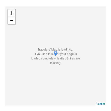
+
−
Travelers' Map is loading...
If you see this after your page is
loaded completely, leafletJS files are
missing.
Leaflet