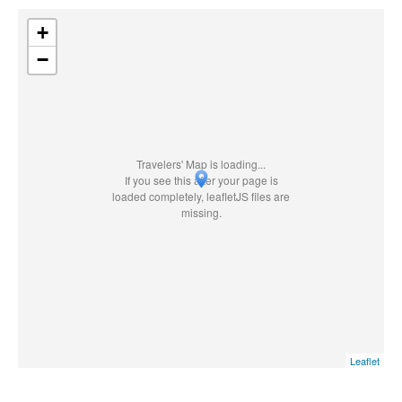
+
−
Travelers' Map is loading...
If you see this after your page is
loaded completely, leafletJS files are
missing.
Leaflet