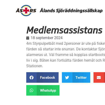
Ålands Sjöräddningssällskap
Medlemsassistans
18 september 2024
4m Styrpulpetbåt med 2personer är ute på fisketu
färden så startar inte snurran. De kontaktar S
alarmeras ut. Väl framme så kopplas startbootsen
liv i sig. Båten kan fortsätta färden hemåt och R
Stationen.
Facebook
Twitter
WhatsApp