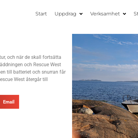
Start
Uppdrag
Verksamhet
S
r, och när de skall fortsätta
jöräddningen och Rescue West
 till batteriet och snurran får
escue West återgår till
Email