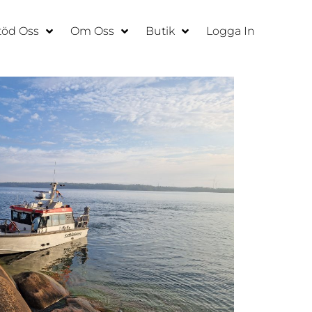
töd Oss
Om Oss
Butik
Logga In