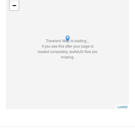
−
Travelers' Map is loading...
If you see this after your page is
loaded completely, leafletJS files are
missing.
Leaflet