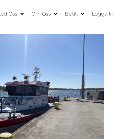
töd Oss
Om Oss
Butik
Logga In