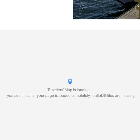
Travelers' Map is loading...
If you see this after your page is loaded completely, leafletJS files are missing.