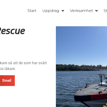
Start
Uppdrag
Verksamhet
S
Rescue
kare så att de som har svårt
hos läkare.
Email