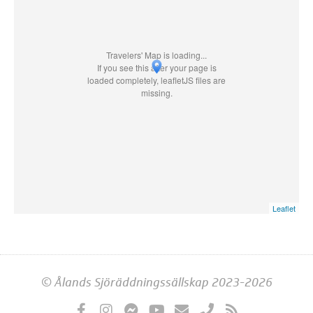
Travelers' Map is loading...
If you see this after your page is
loaded completely, leafletJS files are
missing.
Leaflet
© Ålands Sjöräddningssällskap 2023-2026