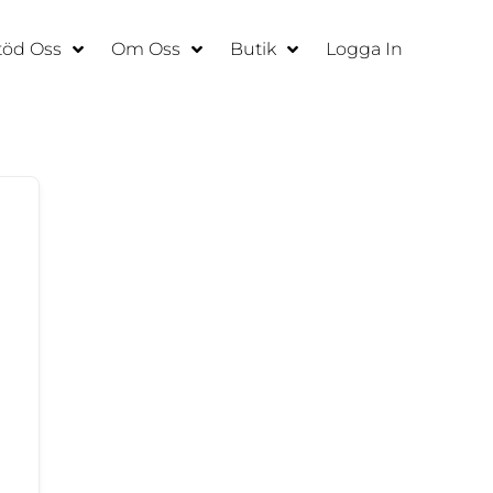
töd Oss
Om Oss
Butik
Logga In