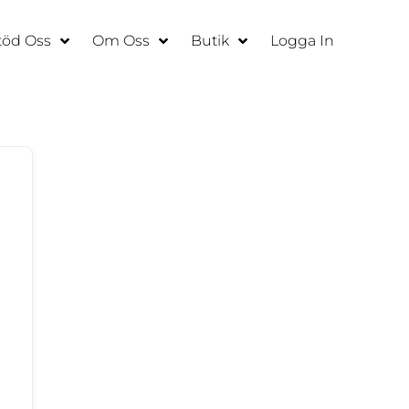
töd Oss
Om Oss
Butik
Logga In