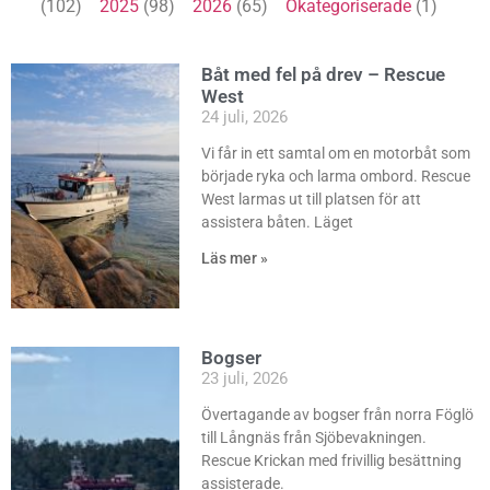
(102)
2025
(98)
2026
(65)
Okategoriserade
(1)
Båt med fel på drev – Rescue
West
24 juli, 2026
Vi får in ett samtal om en motorbåt som
började ryka och larma ombord. Rescue
West larmas ut till platsen för att
assistera båten. Läget
Läs mer »
Bogser
23 juli, 2026
Övertagande av bogser från norra Föglö
till Långnäs från Sjöbevakningen.
Rescue Krickan med frivillig besättning
assisterade.