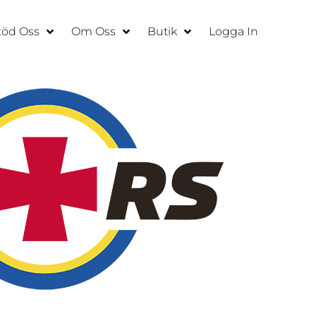
töd Oss
Om Oss
Butik
Logga In