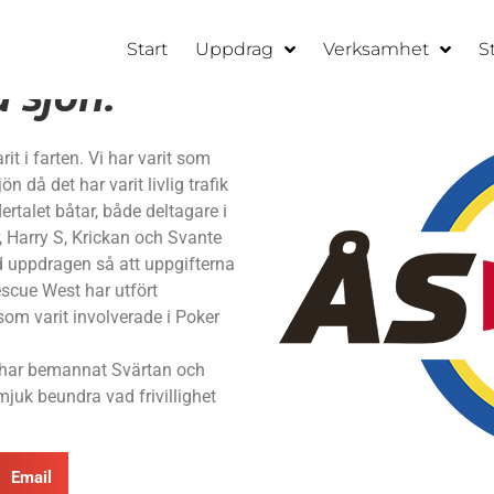
Start
Uppdrag
Verksamhet
S
 sjön.
it i farten. Vi har varit som
 då det har varit livlig trafik
ertalet båtar, både deltagare i
, Harry S, Krickan och Svante
d uppdragen så att uppgifterna
escue West har utfört
om varit involverade i Poker
gt har bemannat Svärtan och
juk beundra vad frivillighet
Email