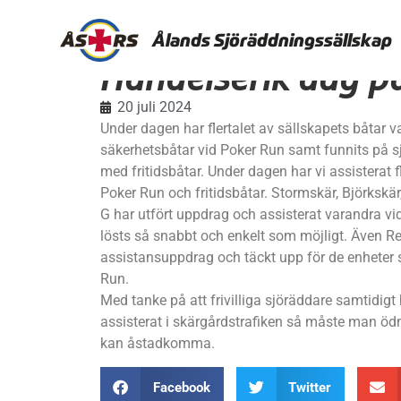
Ålands Sjöräddningssällskap
Händelserik dag på
20 juli 2024
Under dagen har flertalet av sällskapets båtar var
säkerhetsbåtar vid Poker Run samt funnits på sjön
med fritidsbåtar. Under dagen har vi assisterat fl
Poker Run och fritidsbåtar. Stormskär, Björkskär
G har utfört uppdrag och assisterat varandra vi
lösts så snabbt och enkelt som möjligt. Även R
assistansuppdrag och täckt upp för de enheter s
Run.
Med tanke på att frivilliga sjöräddare samtidi
assisterat i skärgårdstrafiken så måste man ödm
kan åstadkomma.
Facebook
Twitter