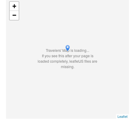
+
−
Travelers' Map is loading...
If you see this after your page is
loaded completely, leafletJS files are
missing.
Leaflet